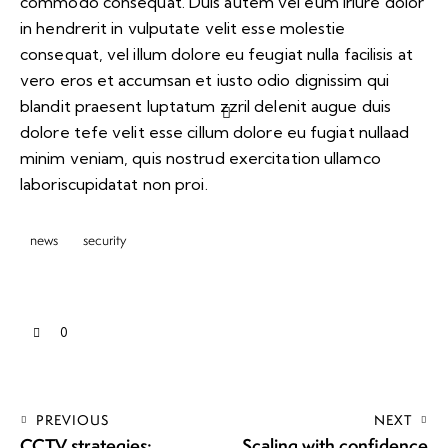
commodo consequat. Duis autem vel eum iriure dolor
in hendrerit in vulputate velit esse molestie
consequat, vel illum dolore eu feugiat nulla facilisis at
vero eros et accumsan et iusto odio dignissim qui
blandit praesent luptatum zzril delenit augue duis
dolore tefe velit esse cillum dolore eu fugiat nullaad
minim veniam, quis nostrud exercitation ullamco
laboriscupidatat non proi.
news
security
0
PREVIOUS
NEXT
CCTV strategies:
Scaling with confidence